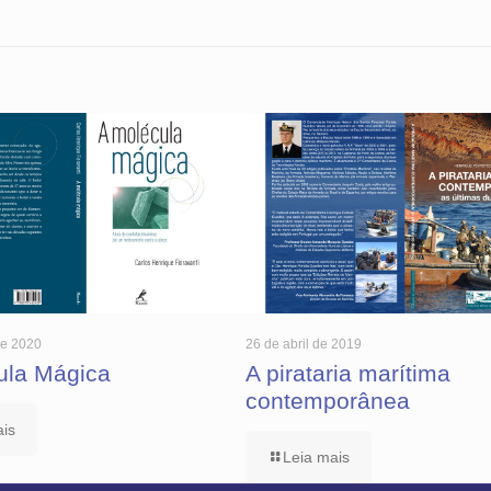
de 2020
26 de abril de 2019
ula Mágica
A pirataria marítima
contemporânea
ais
Leia mais