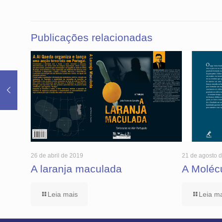
Publicações relacionadas
26 de abril de 2019
21 de agosto 
A laranja maculada
A Moléc
Leia mais
Leia m