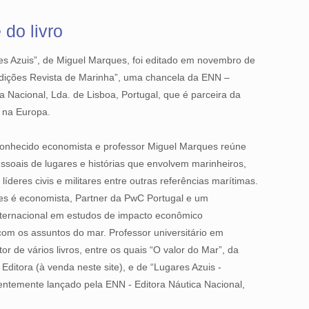
 do livro
res Azuis”, de Miguel Marques, foi editado em novembro de
dições Revista de Marinha”, uma chancela da ENN –
a Nacional, Lda. de Lisboa, Portugal, que é parceira da
a na Europa.
 conhecido economista e professor Miguel Marques reúne
essoais de lugares e histórias que envolvem marinheiros,
líderes civis e militares entre outras referências marítimas.
s é economista, Partner da PwC Portugal e um
internacional em estudos de impacto econômico
com os assuntos do mar. Professor universitário em
tor de vários livros, entre os quais “O valor do Mar”, da
 Editora (à venda neste site), e de “Lugares Azuis -
centemente lançado pela ENN - Editora Náutica Nacional,