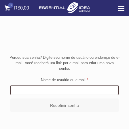
0
R$0,00
Perdeu sua senha? Digite seu nome de usuário ou endereço de e-
A
mail. Você receberá um link por e-mail para criar uma nova
l
senha.
t
e
r
O
Nome de usuário ou e-mail
*
n
b
a
r
t
i
i
Redefinir senha
v
g
e
a
:
t